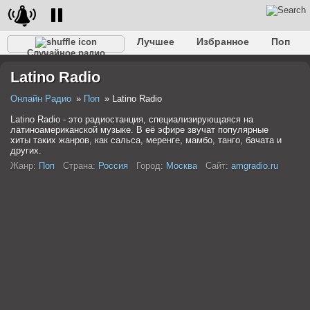
Лучшее
Избранное
Поп
Случайное радио
Клубное
Рок
Ретро
Шансон
Релакс
Latino Radio
Разговорное
Рэп
Транс
Дип-хаус
Фолк
Джаз
Детское
Классическое
Онлайн Радио
Поп
Latino Radio
Latino Radio - это радиостанция, специализирующаяся на
латиноамериканской музыке. В её эфире звучат популярные
хиты таких жанров, как сальса, меренге, мамбо, танго, бачата и
других.
Жанр:
Поп
Страна:
Россия
Город:
Москва
Сайт:
amgradio.ru