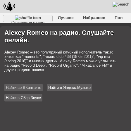
Лучшее
Избранное
Поп
Случайное радио
Клубное
Рок
Ретро
Шансон
Релакс
Alexey Romeo на радио. Слушайте
Разговорное
Рэп
Транс
Дип-хаус
Фолк
онлайн.
Джаз
Детское
Классическое
Alexey Romeo – это популряный клубный исполнитель таких
хитов как "moments", "record club 438 (18-05-2011)", "vip mix
(spring 2016)" и многих других. Alexey Romeo можно услышать
на радио "Record Deep", "Record Organic", "MixaDance FM" и
других радиостанциях.
Найти во ВКонтакте
Найти в Яндекс.Музыке
Найти в Сбер.Звуке