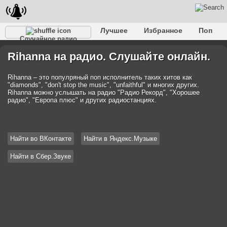
Лучшее
Избранное
Поп
Случайное радио
Клубное
Рок
Ретро
Шансон
Релакс
Rihanna на радио. Слушайте онлайн.
Разговорное
Рэп
Транс
Дип-хаус
Фолк
Джаз
Детское
Классическое
Rihanna – это популряный поп исполнитель таких хитов как
"diamonds", "don't stop the music", "unfaithful" и многих других.
Rihanna можно услышать на радио "Радио Рекорд", "Хорошее
радио", "Европа плюс" и других радиостанциях.
Найти во ВКонтакте
Найти в Яндекс.Музыке
Найти в Сбер.Звуке