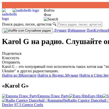
Войти
Фон
Поиск радио, песен, артистов
🔍
Лучшее
Избранное
Поп
Клубное
Случайное радио
Karol G на радио. Слушайте о
Поделиться
Класснуть
Отправить
Karol G – это популряный поп исполнитель таких хитов как "mi 
Ukraine" и других радиостанциях.
Найти во ВКонтакте
Найти в Яндекс.Музыке
Найти в Сбер.Зву
«Karol G»
Европа Плюс Party
Euro Hits
Radio Caprice Dancehall 
DeeJay 97.5 Greece Corfu