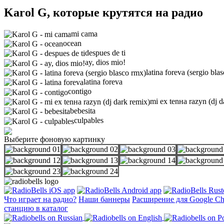
Karol G, которые крутятся на радио
mi cama
ocean
despues de ti
ay, dios mio!
latina foreva (sergio bla
latina foreva
contigo
mi ex tenнa razуn (dj d
bebesita
culpables
Выберите фоновую картинку
Что играет на радио?
Наши баннеры
Расширение для Google C
станцию в каталог