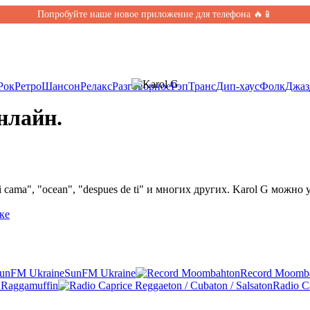
Попробуйте наше новое приложение для телефона 🔥📱
Рок
Ретро
Шансон
Релакс
Разговорное
Рэп
Транс
Дип-хаус
Фолк
Джаз
нлайн.
cama", "ocean", "despues de ti" и многих других. Karol G можно
ке
SunFM Ukraine
Record Moomb
/ Raggamuffin
Radio Ca