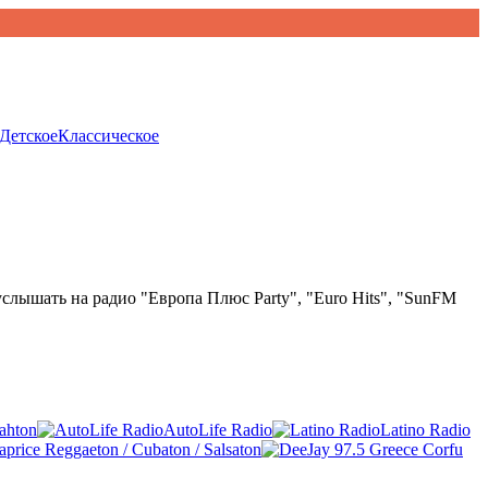
Детское
Классическое
 услышать на радио "Европа Плюс Party", "Euro Hits", "SunFM
ahton
AutoLife Radio
Latino Radio
price Reggaeton / Cubaton / Salsaton