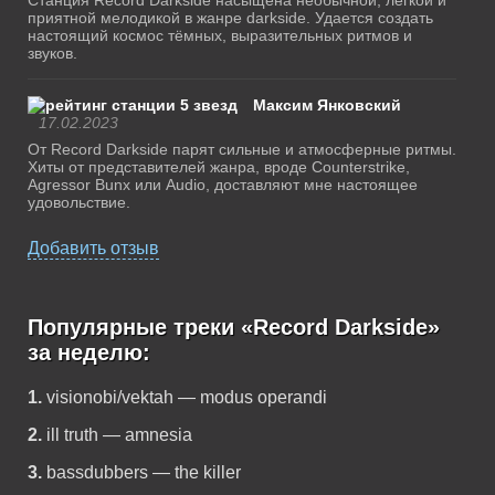
Станция Record Darkside насыщена необычной, легкой и
приятной мелодикой в жанре darkside. Удается создать
настоящий космос тёмных, выразительных ритмов и
звуков.
Максим Янковский
17.02.2023
Oт Record Darkside парят сильные и атмосферные ритмы.
Хиты от представителей жанра, вроде Counterstrike,
Agressor Bunx или Audio, доставляют мне настоящее
удовольствие.
Добавить отзыв
Популярные треки «Record Darkside»
за неделю:
1.
visionobi/vektah — modus operandi
2.
ill truth — amnesia
3.
bassdubbers — the killer