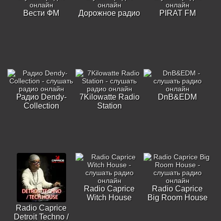
Вести ФМ
Дорожное радио
PIRAT FM
Радио Dendy-
7Kilowatte Radio
DnB&EDM
Collection
Station
Radio Caprice
Radio Caprice
Witch House
Big Room House
Radio Caprice
Detroit Techno /