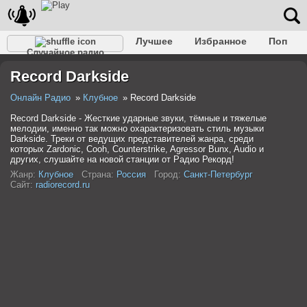
Лучшее
Избранное
Поп
Случайное радио
Клубное
Рок
Ретро
Шансон
Релакс
Record Darkside
Разговорное
Рэп
Транс
Дип-хаус
Фолк
Джаз
Детское
Классическое
Онлайн Радио
Клубное
Record Darkside
Record Darkside - Жесткие ударные звуки, тёмные и тяжелые
мелодии, именно так можно охарактеризовать стиль музыки
Darkside. Треки от ведущих представителей жанра, среди
которых Zardonic, Cooh, Counterstrike, Agressor Bunx, Audio и
других, слушайте на новой станции от Радио Рекорд!
Жанр:
Клубное
Страна:
Россия
Город:
Санкт-Петербург
Сайт:
radiorecord.ru