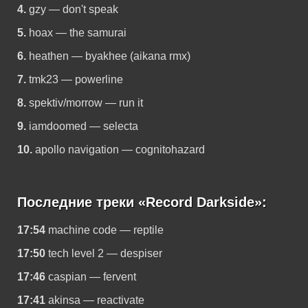
4.
gzy — don't speak
5.
hoax — the samurai
6.
heathen — byakhee (aikana rmx)
7.
tmk23 — powerline
8.
spektiv/morrow — run it
9.
iamdoomed — selecta
10.
apollo navigation — cognitohazard
Последние треки «Record Darkside»:
17:54
machine code — reptile
17:50
tech level 2 — despiser
17:46
caspian — fervent
17:41
akinsa — reactivate