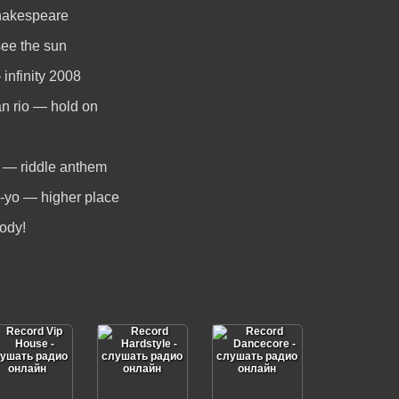
hakespeare
see the sun
 infinity 2008
n rio — hold on
s — riddle anthem
e-yo — higher place
ody!