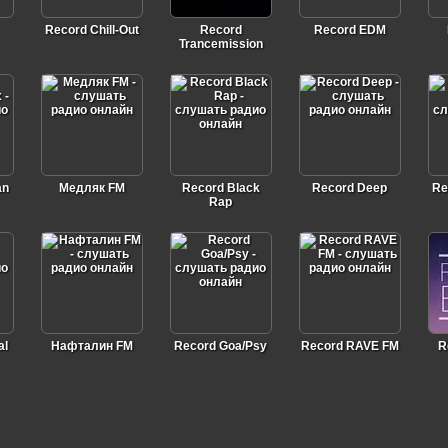
Record Chill-Out
Record
Record EDM
Trancemission
an
Медляк FM
Record Black
Record Deep
Re
Rap
al
Нафталин FM
Record Goa/Psy
Record RAVE FM
R