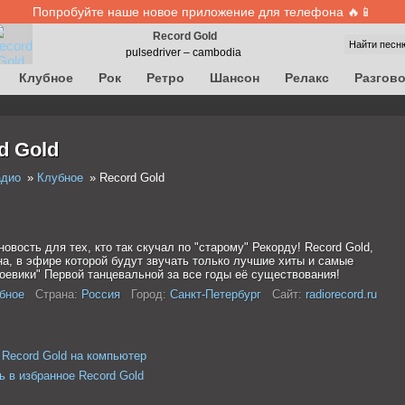
Попробуйте наше новое приложение для телефона 🔥📱
Record Gold
Найти песн
pulsedriver – cambodia
Клубное
Рок
Ретро
Шансон
Релакс
Разгов
d Gold
адио
Клубное
Record Gold
овость для тех, кто так скучал по "старому" Рекорду! Record Gold,
на, в эфире которой будут звучать только лучшие хиты и самые
боевики" Первой танцевальной за все годы её существования!
бное
Страна:
Россия
Город:
Санкт-Петербург
Сайт:
radiorecord.ru
 Record Gold на компьютер
ь в избранное Record Gold