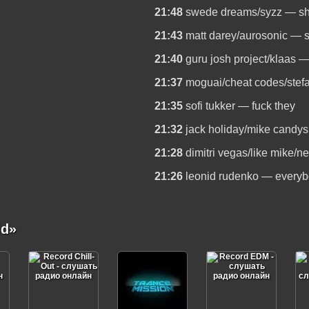
21:48
swede dreams/syzz — s
21:43
matt darey/aurosonic — 
21:40
guru josh project/klaas —
21:37
moguai/cheat codes/stefa
21:35
sofi tukker — fuck they
21:32
jack holiday/mike candy
21:28
dimitri vegas/like mike/n
21:26
leonid rudenko — everyb
ld»