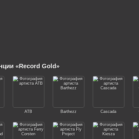
нции «Record Gold»
ATB
Barthezz
Cascada