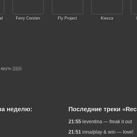
nd
Ferry Corsten
Fly Project
Kiesza
руть ))))))
за неделю:
Последние треки «Rec
21:55
leventina — freak it out
21:51
inna/play & win — love!