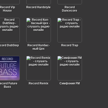
Record Vip
Record Hardstyle
Record
House
Dancecore
cord DubStep
Record Кол­бас­
Record Trap
ный Цех
ecord Future
Record Remix
Симфония FM
Bass