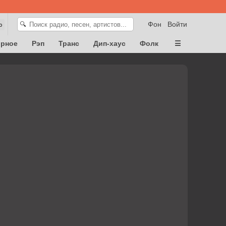
Фон
Войти
🔍
ю
орное
Рэп
Транс
Дип-хаус
Фолк
☰