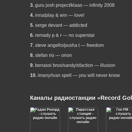
3.
guru josh project/klaas — infinity 2008
4.
inna/play & win — love!
5.
serge devant — addicted
6.
remady p & r — no superstar
7.
steve angello/pusha t — freedom
8.
stefan rio — orion
9.
benassi bros/sandy/sfaction — illusion
10.
imany/ivan spell — you will never know
Каналы радиостанции «Record Go