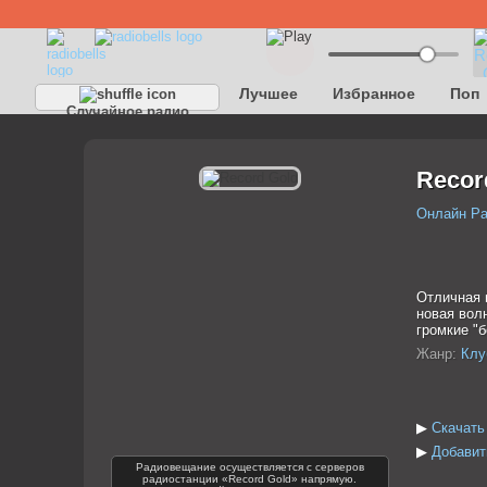
Лучшее
Избранное
Поп
Случайное радио
Recor
Онлайн Р
Отличная н
новая вол
громкие "
Жанр:
Клу
▶
Скачать
▶
Добавит
Радиовещание осуществляется с серверов
радиостанции «Record Gold» напрямую.