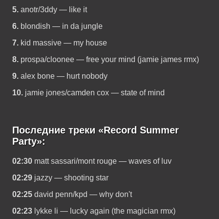
5.
anotr/3ddy — like it
6.
blondish — in da jungle
7.
kid massive — my house
8.
prospa/cloonee — free your mind (jamie james rmx)
9.
alex bone — hurt nobody
10.
jamie jones/camden cox — state of mind
Последние треки «Record Summer
Party»:
02:30
matt sassari/mont rouge — waves of luv
02:29
jazzy — shooting star
02:25
david penn/kpd — why don't
02:23
lykke li — lucky again (the magician rmx)