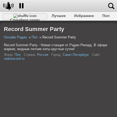
Лучшее
Избранное
Поп
Случайное радио
Клубное
Рок
Ретро
Шансон
Релакс
Record Summer Party
Разговорное
Рэп
Транс
Дип-хаус
Фолк
Джаз
Детское
Классическое
Онлайн Радио
Поп
Record Summer Party
Record Summer Party - Новая станция от Радио Рекорд. В эфире
жаркие, модные летние хиты круглые сутки!
Жанр:
Поп
Страна:
Россия
Город:
Санкт-Петербург
Сайт:
radiorecord.ru