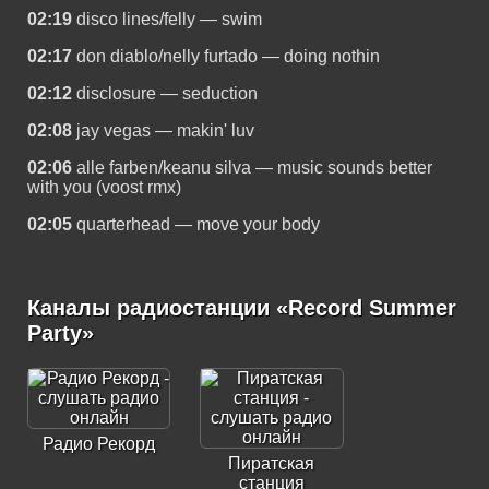
02:19
disco lines/felly — swim
02:17
don diablo/nelly furtado — doing nothin
02:12
disclosure — seduction
02:08
jay vegas — makin' luv
02:06
alle farben/keanu silva — music sounds better
with you (voost rmx)
02:05
quarterhead — move your body
Каналы радиостанции «Record Summer
Party»
Радио Рекорд
Пиратская
станция