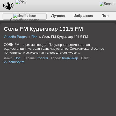
Лучшее
Избранное
Поп
Случайное радио
Клубное
Рок
Ретро
Шансон
Релакс
Соль FM Кудымкар 101.5 FM
Разговорное
Рэп
Транс
Дип-хаус
Фолк
Джаз
Детское
Классическое
Онлайн Радио
Поп
Соль FM Кудымкар 101.5 FM
СОЛЬ FM - в ритме города! Популярная региональная
радиостанция, которая транслируется из Соликамска. В эфире
популярная и актуальная танцевальная музыка.
Жанр:
Поп
Страна:
Россия
Город:
Кудымкар
Сайт:
vk.com/solfm