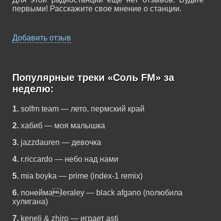
первыми! Расскажите свое мнение о станции.
Добавить отзыв
Популярные треки «Соль FM» за
неделю:
1.
solfm team — лето, пермский край
2.
хабиб — моя малышка
3.
jazzdauren — девочка
4.
r.riccardo — небо над нами
5.
mia boyka — prime (index-1 remix)
6.
noнеймаleraley — black afgano (полюбила
хулигана)
7.
keneli & zhiro — играет asti