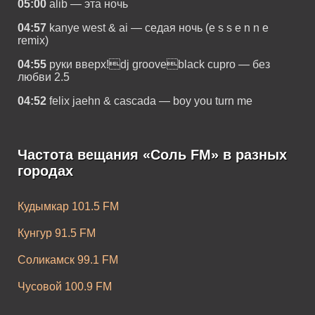
05:00
alib — эта ночь
04:57
kanye west & ai — седая ночь (e s s e n n e
remix)
04:55
руки вверх!dj grooveblack cupro — без
любви 2.5
04:52
felix jaehn & cascada — boy you turn me
Частота вещания «Соль FM» в разных
городах
Кудымкар 101.5 FM
Кунгур 91.5 FM
Соликамск 99.1 FM
Чусовой 100.9 FM