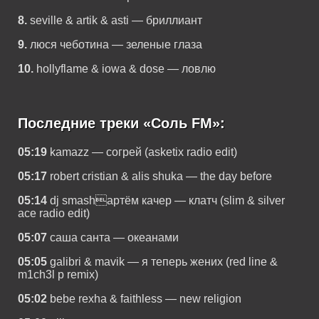
8.
seville & artik & asti — бриллиант
9.
люся чеботина — зеленые глаза
10.
hollyflame & iowa & dose — ловлю
Последние треки «Соль FM»:
05:19
kamazz — согрей (asketix radio edit)
05:17
robert cristian & alis shuka — the day before
05:14
dj smashартём качер — клатч (slim & silver
ace radio edit)
05:07
саша санта — океанами
05:05
galibri & mavik — я теперь жених (red line &
m1ch3l p remix)
05:02
bebe rexha & faithless — new religion